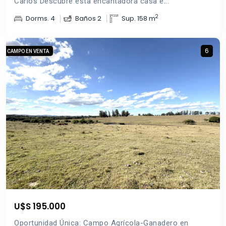
Carlos Descubre esta encantadora casa e...
2
Dorms. 4
Baños 2
Sup. 158 m
6
CAMPO EN VENTA
U$S 195.000
Oportunidad Única: Campo Agrícola-Ganadero en