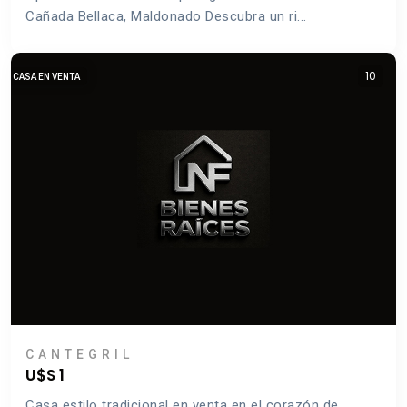
Cañada Bellaca, Maldonado Descubra un ri...
10
CASA EN VENTA
CANTEGRIL
U$S 1
Casa estilo tradicional en venta en el corazón de