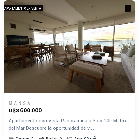
1
APARTAMENTO EN VENTA
MANSA
U$S 600.000
Apartamento con Vista Panorámica a Solo 100 Metros
del Mar Descubre la oportunidad de vi...
2
Dorms. 2
Baños 2
Sup. 98 m