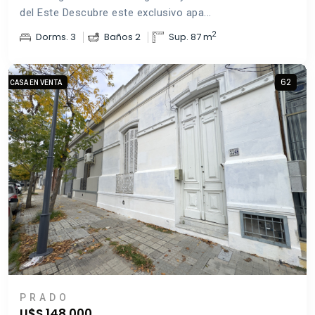
del Este Descubre este exclusivo apa...
2
Dorms. 3
Baños 2
Sup. 87 m
62
CASA EN VENTA
PRADO
U$S 148.000