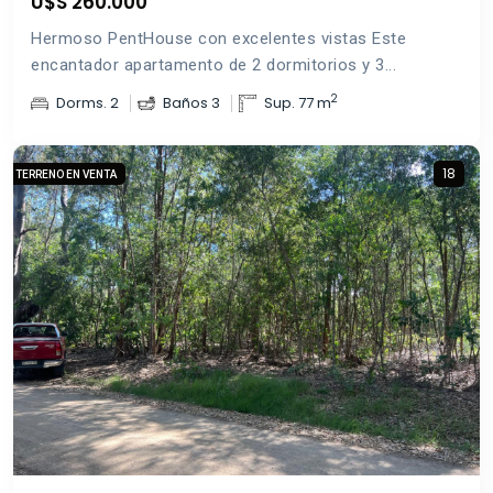
U$S 260.000
Hermoso PentHouse con excelentes vistas Este
encantador apartamento de 2 dormitorios y 3...
2
Dorms. 2
Baños 3
Sup. 77 m
18
TERRENO EN VENTA